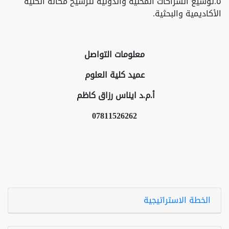
٥.توسيع الشراكات المحلية والدولية لترسيخ مكانة الكلية
الأكاديمية والبحثية.
معلومات التواصل
عميد كلية العلوم
أ.م.د ايناس رزاق كاظم
07811526262
الخطة الاستراتيجية